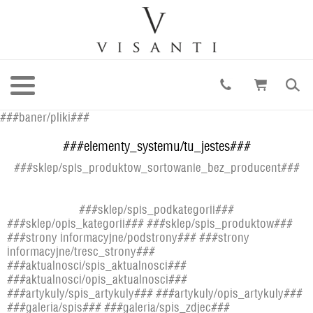
###baner/pliki###
###elementy_systemu/tu_jestes###
###sklep/spis_produktow_sortowanie_bez_producent###
###sklep/spis_podkategorii###
###sklep/opis_kategorii### ###sklep/spis_produktow###
###strony informacyjne/podstrony### ###strony
informacyjne/tresc_strony###
###aktualnosci/spis_aktualnosci###
###aktualnosci/opis_aktualnosci###
###artykuly/spis_artykuly### ###artykuly/opis_artykuly###
###galeria/spis### ###galeria/spis_zdjec###