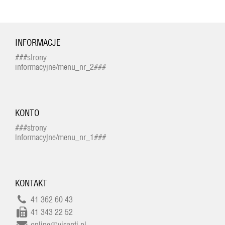
INFORMACJE
###strony
informacyjne/menu_nr_2###
KONTO
###strony
informacyjne/menu_nr_1###
KONTAKT
41 362 60 43
41 343 22 52
online@visanti.pl