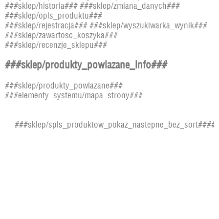
###sklep/historia### ###sklep/zmiana_danych###
###sklep/opis_produktu###
###sklep/rejestracja### ###sklep/wyszukiwarka_wynik###
###sklep/zawartosc_koszyka###
###sklep/recenzje_sklepu###
###sklep/produkty_powiazane_info###
###sklep/produkty_powiazane###
###elementy_systemu/mapa_strony###
###sklep/spis_produktow_pokaz_nastepne_bez_sort#####