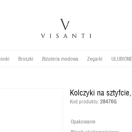
ionki
Broszki
Biżuteria modowa
Zegarki
ULUBION
Kolczyki na sztyfcie
Kod produktu:
28476G
Opakowanie