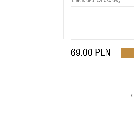
Bilecik okolicznościowy
69.00
PLN
o