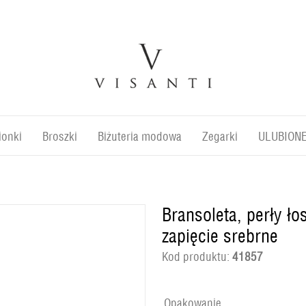
ionki
Broszki
Biżuteria modowa
Zegarki
ULUBION
Bransoleta, perły 
zapięcie srebrne
Kod produktu:
41857
Opakowanie