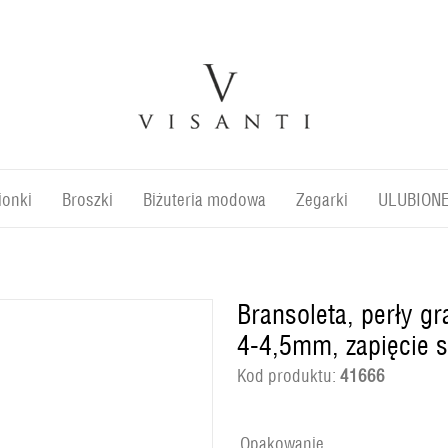
ionki
Broszki
Biżuteria modowa
Zegarki
ULUBION
Bransoleta, perły g
4-4,5mm, zapięcie 
Kod produktu:
41666
Opakowanie