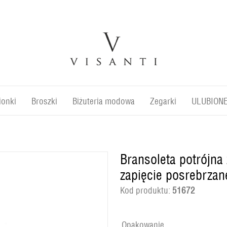
ionki
Broszki
Biżuteria modowa
Zegarki
ULUBION
Bransoleta potrójna
zapięcie posrebrzan
Kod produktu:
51672
Opakowanie