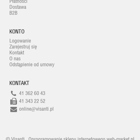
Płatności
Dostawa
B2B
KONTO
Logowanie
Zarejestruj się
Kontakt
O nas
Odstąpienie od umowy
KONTAKT
41 362 60 43
41 343 22 52
online@visanti.pl
© Visanti
Oprogramowanie sklepu internetowego web-market.pl