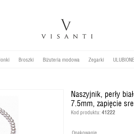
ionki
Broszki
Biżuteria modowa
Zegarki
ULUBION
Naszyjnik, perły bi
7.5mm, zapięcie sr
Kod produktu:
41222
Opakowanie